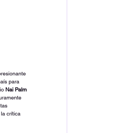
resionante 
aís para 
io 
Nai Palm
uramente 
tas 
a crítica 