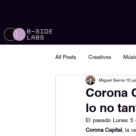
All Posts
Creativxs
Músi
Miguel Sierra
10 j
Perfiles de música
Conc
Corona C
lo no ta
Magazine
Country
Corona Capital
, la 