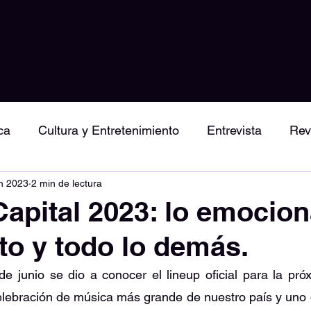
ca
Cultura y Entretenimiento
Entrevista
Rev
un 2023
2 min de lectura
iertos y Shows
by Miranda Rodriguez
Arte
apital 2023: lo emocion
nto y todo lo demás.
celebración de música más grande de nuestro país y uno de