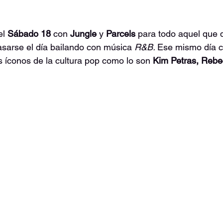
l 
Sábado 18 
con 
Jungle
 y 
Parcels 
para todo aquel que q
asarse el día bailando con música 
R&B. 
Ese mismo día c
 íconos de la cultura pop como lo son 
Kim Petras, Rebe