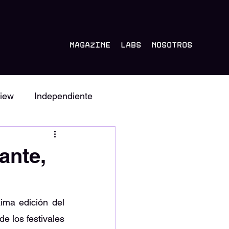
Magazine
Labs
Nosotros
iew
Independiente
Album
Tastemakers
ante,
El pasado Lunes 5 de junio se dio a conocer el lineup oficial para la próxima edición del 
 los festivales 