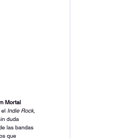
 Mortal 
 el 
Indie Rock
, 
in duda 
de las bandas 
tos que 