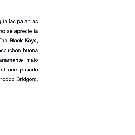
n las palabras 
no se aprecie la 
The Black Keys, 
escuchen buena 
riamente malo 
 el año pasado 
hoebe Bridgers, 