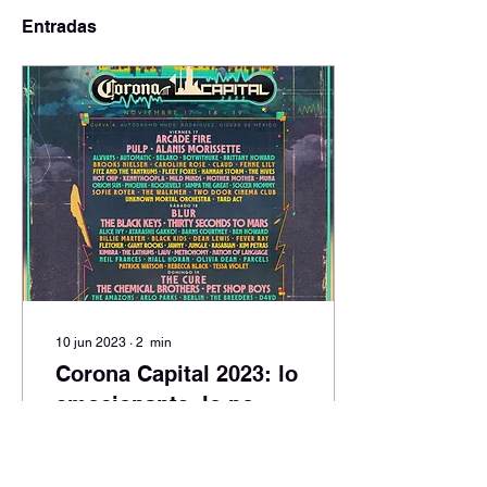
Entradas
10 jun 2023
∙
2
min
Corona Capital 2023: lo
emocionante, lo no
tanto y todo lo demás.
El pasado Lunes 5 de junio
se dio a conocer el lineup