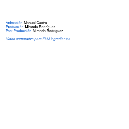
Animación:
Manuel Castro
Producción:
Miranda Rodríguez
Post-Producción:
Miranda Rodríguez
Video corporativo para FXM Ingredientes
Global Classroom y Global Week surgen como
propuesta de internacionalización para los
alumnos del Tecnológico y universidades
asociadas, logrando un intercambio educativo
virtual en una experiencia enriquecedora.