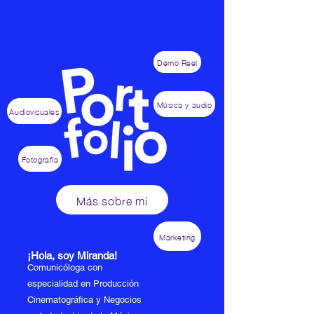
Demo Reel
Música y audio
Audiovisuales
Fotografía
Más sobre mí
Marketing
¡Hola, soy Miranda!
Comunicóloga con
especialidad en Producción
Cinematográfica y Negocios