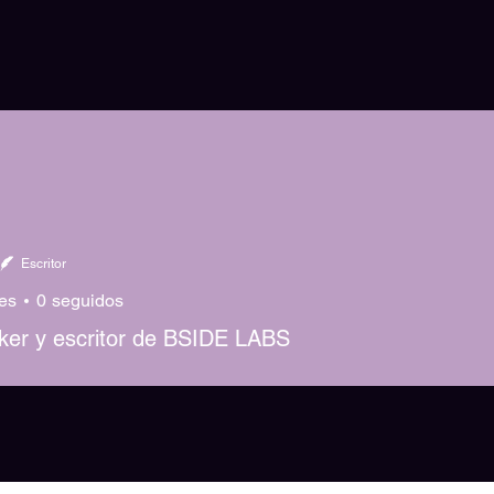
Escritor
es
0
seguidos
er y escritor de BSIDE LABS