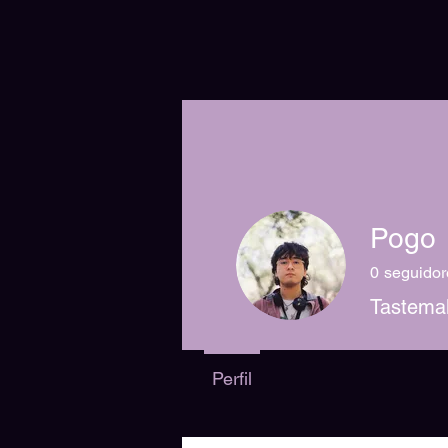
Pogo
0
seguidor
Tastemak
Perfil