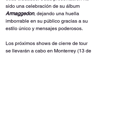
sido una celebración de su álbum 
Armaggedon
, dejando una huella 
imborrable en su público gracias a su 
estilo único y mensajes poderosos.
Los próximos shows de cierre de tour 
se llevarán a cabo en Monterrey (13 de 
diciembre) y Saltillo (14 de diciembre). 
Más fechas por anunciar.
México
Entrevista
Monterrey
Gira
Música
Entrevista
Independiente