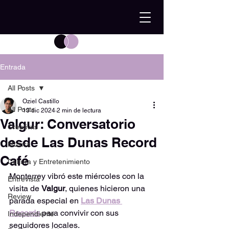
Entrada
All Posts
Oziel Castillo
All Posts
13 dic 2024
2 min de lectura
Valgur: Conversatorio
Creativxs
desde Las Dunas Record
Música
Café
Cultura y Entretenimiento
Monterrey vibró este miércoles con la 
Entrevista
visita de 
Valgur
, quienes hicieron una 
Review
parada especial en 
Las Dunas 
Records
 para convivir con sus 
Independiente
seguidores locales.