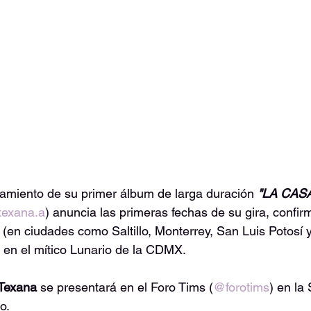
zamiento de su primer álbum de larga duración 
"LA CAS
texana.a
) anuncia las primeras fechas de su gira, confi
s (en ciudades como Saltillo, Monterrey, San Luis Potosí
e en el mítico Lunario de la CDMX.
Texana
 se presentará en el Foro Tims (
@forotims
) en la 
o.