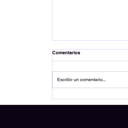
Comentarios
Escribir un comentario...
[Entrevista] Cala Vento y su
Casa Linda en México