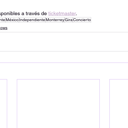
sponibles a través de 
ticketmaster
.
nte
México
Independiente
Monterrey
Gira
Concierto
hows