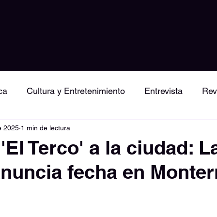
ca
Cultura y Entretenimiento
Entrevista
Rev
e 2025
1 min de lectura
iertos y Shows
by Miranda Rodriguez
Arte
El Terco' a la ciudad: L
nuncia fecha en Monter