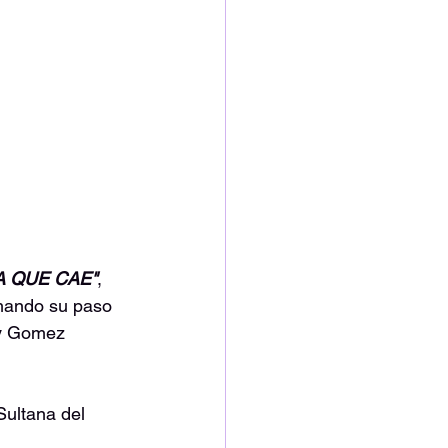
A QUE CAE"
, 
rmando su paso 
 y Gomez 
Sultana del 