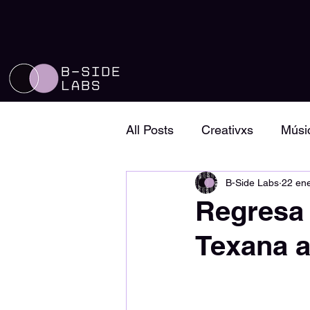
All Posts
Creativxs
Músi
B-Side Labs
22 en
Perfiles de música
Conc
Regresa '
Texana a
Magazine
Country