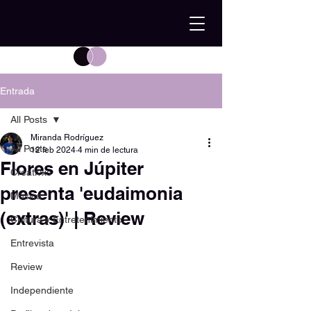
Entrada
All Posts
Miranda Rodríguez
All Posts
12 feb 2024
4 min de lectura
Flores en Júpiter
Creativxs
presenta 'eudaimonia
Música
(extras)' | Review
Cultura y Entretenimiento
Entrevista
Review
Independiente