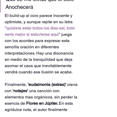
Anochecerá
El build-up al coro parece inocente y 
optimista, y aunque repite en su letra 
"quisiera estar todos los días así, todo 
sería mejor si estuvieras aquí"
 juega 
con los acordes para expresar esta 
sencilla oración en diferentes 
interpretaciones. Hay una disonancia 
en medio de la tranquilidad que deja 
asomar el caos que inevitablemente 
vendrá cuando esa ilusión se acabe.
Finalmente, 
'eudaimonia (extras)' 
cierra 
con 
'rodajes' 
una canción con 
elementos mas orgánicos, sin perder la 
esencia de 
Flores en Júpiter. 
En esta 
agridulce nota, el autor finalmente 
reconoce la pérdida de la persona a la 